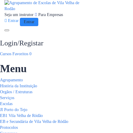
Seja um instrutor
Para Empresas
Entrar
Entrar
Toggle navigation
Login/Registar
Cursos
Favoritos
0
Menu
Agrupamento
História da Instituição
Orgãos / Estruturas
Serviços
Escolas
JI Porto do Tejo
EB1 Vila Velha de Ródão
EB e Secundária de Vila Velha de Ródão
Protocolos