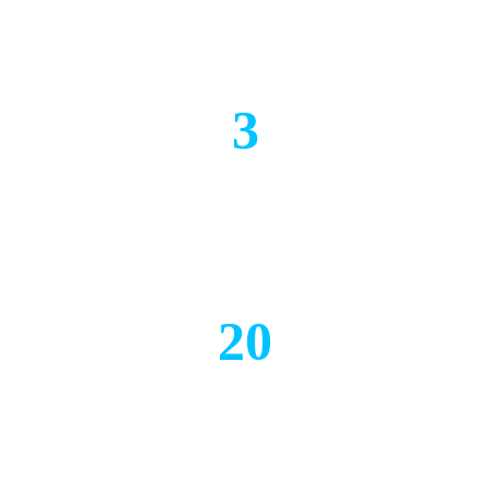
3
Escolas
20
Não docentes