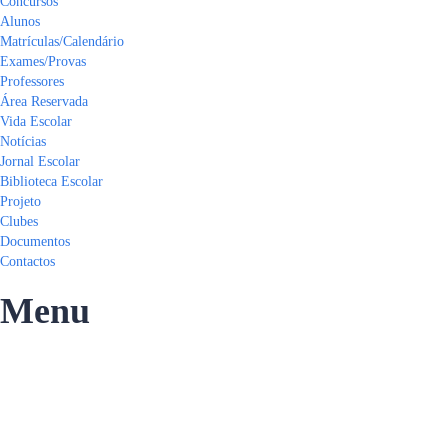
Concursos
Alunos
Matrículas/Calendário
Exames/Provas
Professores
Área Reservada
Vida Escolar
Notícias
Jornal Escolar
Biblioteca Escolar
Projeto
Clubes
Documentos
Contactos
Menu
Tem alguma pergunta?
Enviar Inquérito
Mensagem enviada.
Fechar