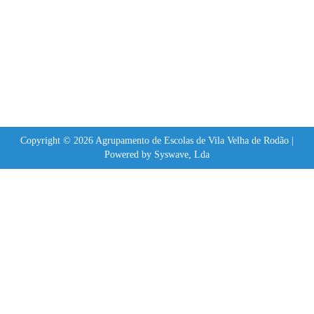
Copyright © 2026 Agrupamento de Escolas de Vila Velha de Rodão |
Powered by Syswave, Lda
Sign In
The password must have a minimum of 8 characters of numbers and letters,
contain at least 1 capital letter
Lembrar-se de mim
Sign In
Registe-se
Restaurar senha
Send reset link
Password reset link sent
to your email
Fechar
No account?
Registe-se
Sign In