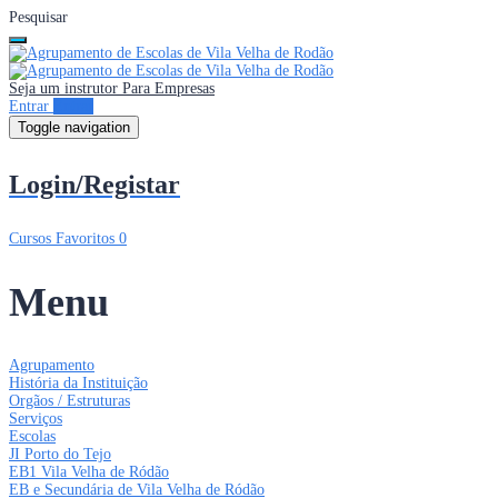
Pesquisar
Seja um instrutor
Para Empresas
Entrar
Entrar
Toggle navigation
Login/Registar
Cursos
Favoritos
0
Menu
Agrupamento
História da Instituição
Orgãos / Estruturas
Serviços
Escolas
JI Porto do Tejo
EB1 Vila Velha de Ródão
EB e Secundária de Vila Velha de Ródão