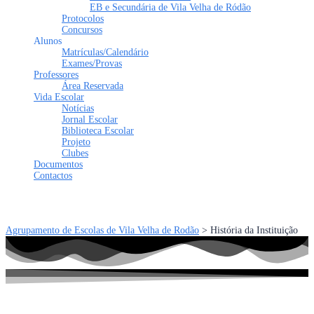
EB e Secundária de Vila Velha de Ródão
Protocolos
Concursos
Alunos
Matrículas/Calendário
Exames/Provas
Professores
Área Reservada
Vida Escolar
Notícias
Jornal Escolar
Biblioteca Escolar
Projeto
Clubes
Documentos
Contactos
Tem alguma pergunta?
Enviar Inquérito
Mensagem enviada.
Fechar
Agrupamento de Escolas de Vila Velha de Rodão
>
História da Instituição