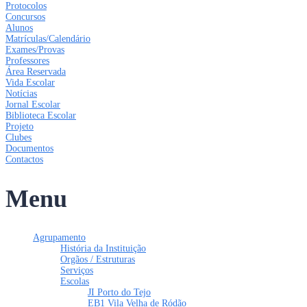
Protocolos
Concursos
Alunos
Matrículas/Calendário
Exames/Provas
Professores
Área Reservada
Vida Escolar
Notícias
Jornal Escolar
Biblioteca Escolar
Projeto
Clubes
Documentos
Contactos
Menu
Agrupamento
História da Instituição
Orgãos / Estruturas
Serviços
Escolas
JI Porto do Tejo
EB1 Vila Velha de Ródão