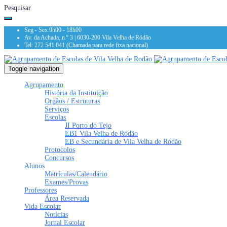
Pesquisar
Seg - Sex 9h00 - 18h00
Av. da Achada, n.º 3 | 6030-200 Vila Velha de Ródão
Tel: 272 541 041 (Chamada para rede fixa nacional)
Toggle navigation
Agrupamento
História da Instituição
Orgãos / Estruturas
Serviços
Escolas
JI Porto do Tejo
EB1 Vila Velha de Ródão
EB e Secundária de Vila Velha de Ródão
Protocolos
Concursos
Alunos
Matrículas/Calendário
Exames/Provas
Professores
Área Reservada
Vida Escolar
Notícias
Jornal Escolar