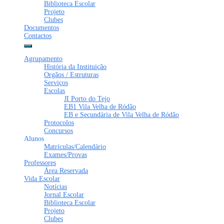
Biblioteca Escolar
Projeto
Clubes
Documentos
Contactos
Agrupamento
História da Instituição
Orgãos / Estruturas
Serviços
Escolas
JI Porto do Tejo
EB1 Vila Velha de Ródão
EB e Secundária de Vila Velha de Ródão
Protocolos
Concursos
Alunos
Matrículas/Calendário
Exames/Provas
Professores
Área Reservada
Vida Escolar
Notícias
Jornal Escolar
Biblioteca Escolar
Projeto
Clubes