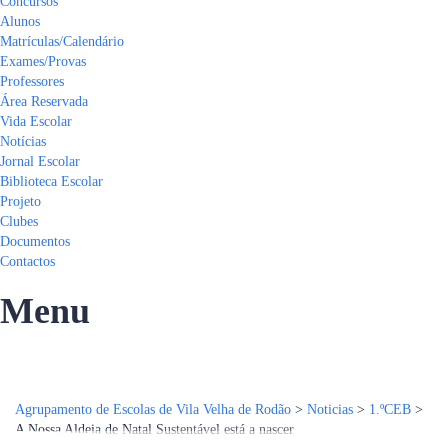
Concursos
Alunos
Matrículas/Calendário
Exames/Provas
Professores
Área Reservada
Vida Escolar
Notícias
Jornal Escolar
Biblioteca Escolar
Projeto
Clubes
Documentos
Contactos
Menu
Tem alguma pergunta?
Enviar Inquérito
Mensagem enviada.
Fechar
Agrupamento de Escolas de Vila Velha de Rodão
>
Noticias
>
1.ºCEB
>
A Nossa Aldeia de Natal Sustentável está a nascer