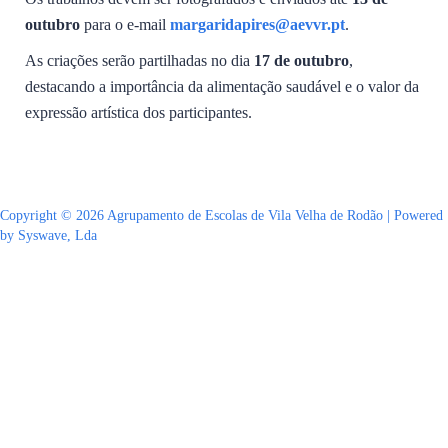
outubro
para o e-mail
margaridapires@aevvr.pt
.
As criações serão partilhadas no dia
17 de outubro
,
destacando a importância da alimentação saudável e o valor da
expressão artística dos participantes.
Copyright © 2026 Agrupamento de Escolas de Vila Velha de Rodão | Powered
by Syswave, Lda
Sign In
The password must have a minimum of 8 characters of numbers and letters,
contain at least 1 capital letter
Lembrar-se de mim
Sign In
Registe-se
Restaurar senha
Send reset link
Password reset link sent
to your email
Fechar