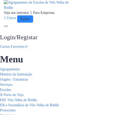
Seja um instrutor
Para Empresas
Entrar
Entrar
Toggle navigation
Login/Registar
Cursos
Favoritos
0
Menu
Agrupamento
História da Instituição
Orgãos / Estruturas
Serviços
Escolas
JI Porto do Tejo
EB1 Vila Velha de Ródão
EB e Secundária de Vila Velha de Ródão
Protocolos