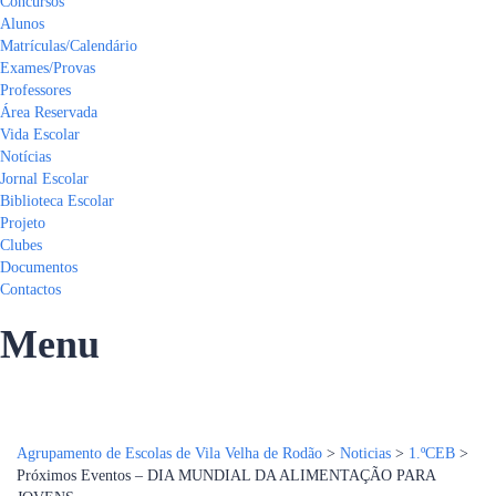
Concursos
Alunos
Matrículas/Calendário
Exames/Provas
Professores
Área Reservada
Vida Escolar
Notícias
Jornal Escolar
Biblioteca Escolar
Projeto
Clubes
Documentos
Contactos
Menu
Tem alguma pergunta?
Enviar Inquérito
Mensagem enviada.
Fechar
Agrupamento de Escolas de Vila Velha de Rodão
>
Noticias
>
1.ºCEB
>
Próximos Eventos – DIA MUNDIAL DA ALIMENTAÇÃO PARA