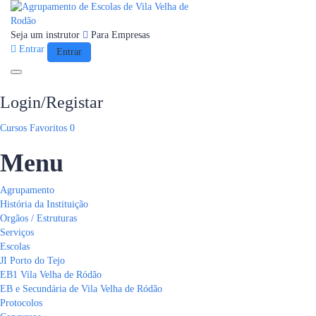
Seja um instrutor
Para Empresas
Entrar
Entrar
Toggle navigation
Login/Registar
Cursos
Favoritos
0
Menu
Agrupamento
História da Instituição
Orgãos / Estruturas
Serviços
Escolas
JI Porto do Tejo
EB1 Vila Velha de Ródão
EB e Secundária de Vila Velha de Ródão
Protocolos