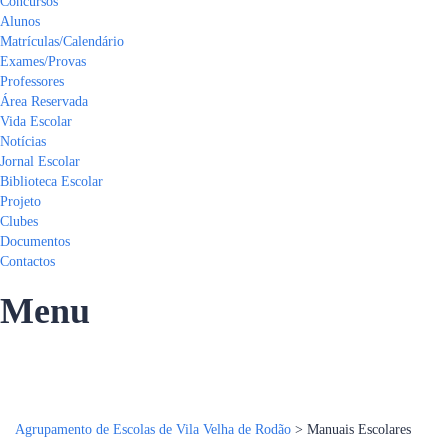
Concursos
Alunos
Matrículas/Calendário
Exames/Provas
Professores
Área Reservada
Vida Escolar
Notícias
Jornal Escolar
Biblioteca Escolar
Projeto
Clubes
Documentos
Contactos
Menu
Tem alguma pergunta?
Enviar Inquérito
Mensagem enviada.
Fechar
Agrupamento de Escolas de Vila Velha de Rodão
>
Manuais Escolares