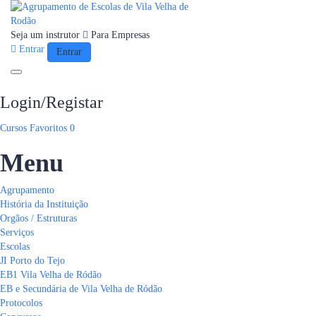
Seja um instrutor
Para Empresas
Entrar
Entrar
Toggle navigation
Login/Registar
Cursos
Favoritos
0
Menu
Agrupamento
História da Instituição
Orgãos / Estruturas
Serviços
Escolas
JI Porto do Tejo
EB1 Vila Velha de Ródão
EB e Secundária de Vila Velha de Ródão
Protocolos