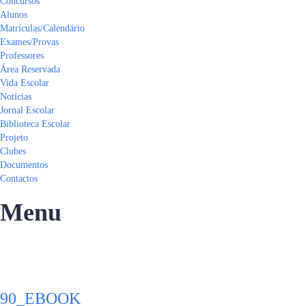
Concursos
Alunos
Matrículas/Calendário
Exames/Provas
Professores
Área Reservada
Vida Escolar
Notícias
Jornal Escolar
Biblioteca Escolar
Projeto
Clubes
Documentos
Contactos
Menu
Tem alguma pergunta?
Enviar Inquérito
Mensagem enviada.
Fechar
90_EBOOK