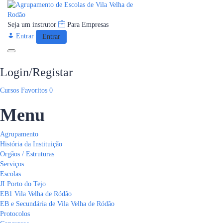
Seja um instrutor
Para Empresas
Entrar
Entrar
Toggle navigation
Login/Registar
Cursos
Favoritos
0
Menu
Agrupamento
História da Instituição
Orgãos / Estruturas
Serviços
Escolas
JI Porto do Tejo
EB1 Vila Velha de Ródão
EB e Secundária de Vila Velha de Ródão
Protocolos