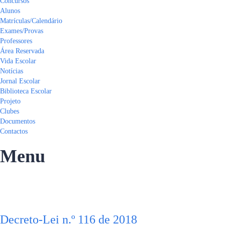
Concursos
Alunos
Matrículas/Calendário
Exames/Provas
Professores
Área Reservada
Vida Escolar
Notícias
Jornal Escolar
Biblioteca Escolar
Projeto
Clubes
Documentos
Contactos
Menu
Tem alguma pergunta?
Enviar Inquérito
Mensagem enviada.
Fechar
Decreto-Lei n.º 116 de 2018