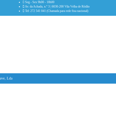
Seg - Sex 9h00 - 18h00
Av. da Achada, n.º 3 | 6030-200 Vila Velha de Ródão
Tel: 272 541 041 (Chamada para rede fixa nacional)
ave, Lda