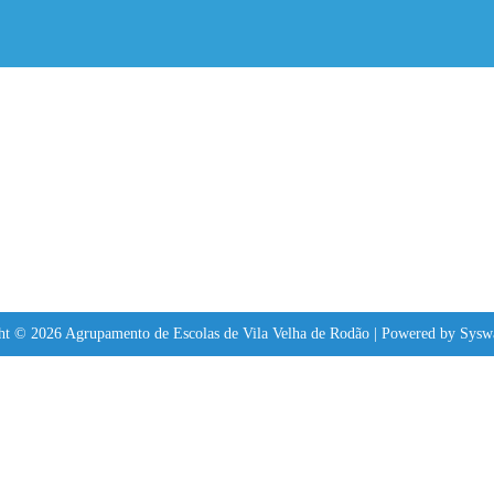
ht © 2026 Agrupamento de Escolas de Vila Velha de Rodão | Powered by Sysw
in at least 1 capital letter