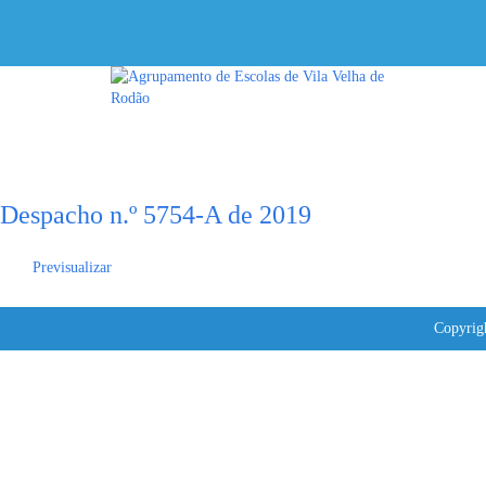
Tem alguma pergunta?
Enviar Inquérito
Mensagem enviada.
Fechar
Despacho n.º 5754-A de 2019
Previsualizar
Copyrig
Sign In
The password must have a minimum of 8 characters of numbers and letters, conta
Lembrar-se de mim
Sign In
Registe-se
Restaurar senha