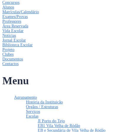
Concursos
Alunos
Matrículas/Calendário
Exames/Provas
Professores
Área Reservada
Vida Escolar
Notícias
Jornal Escolar
Biblioteca Escolar
Projeto
Clubes
Documentos
Contactos
Menu
Agrupamento
História da Instituição
Orgãos / Estruturas
Serviços
Escolas
JI Porto do Tejo
EB1 Vila Velha de Ródão
EB e Secundária de Vila Velha de Ródão