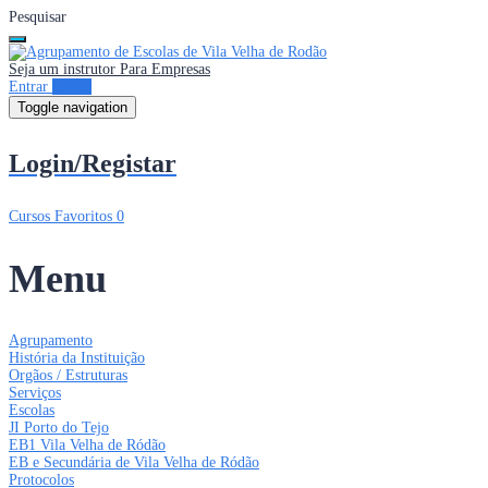
Pesquisar
Seja um instrutor
Para Empresas
Entrar
Entrar
Toggle navigation
Login/Registar
Cursos
Favoritos
0
Menu
Agrupamento
História da Instituição
Orgãos / Estruturas
Serviços
Escolas
JI Porto do Tejo
EB1 Vila Velha de Ródão
EB e Secundária de Vila Velha de Ródão
Protocolos