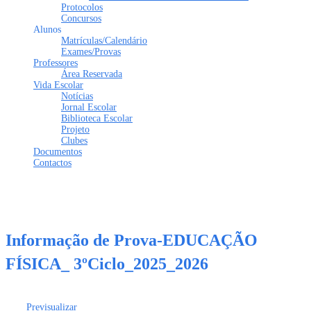
Protocolos
Concursos
Alunos
Matrículas/Calendário
Exames/Provas
Professores
Área Reservada
Vida Escolar
Notícias
Jornal Escolar
Biblioteca Escolar
Projeto
Clubes
Documentos
Contactos
Tem alguma pergunta?
Enviar Inquérito
Mensagem enviada.
Fechar
Informação de Prova-EDUCAÇÃO
FÍSICA_ 3ºCiclo_2025_2026
Previsualizar