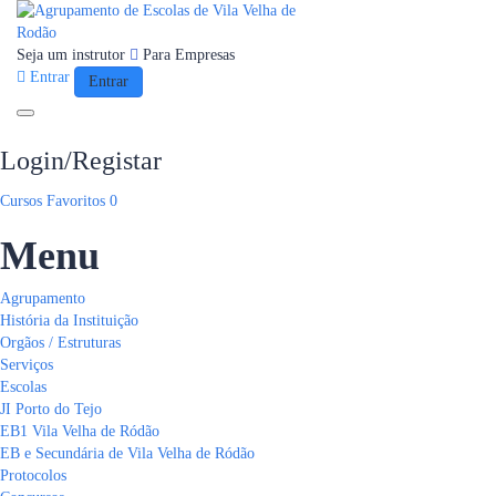
Seja um instrutor
Para Empresas
Entrar
Entrar
Toggle navigation
Login/Registar
Cursos
Favoritos
0
Menu
Agrupamento
História da Instituição
Orgãos / Estruturas
Serviços
Escolas
JI Porto do Tejo
EB1 Vila Velha de Ródão
EB e Secundária de Vila Velha de Ródão
Protocolos