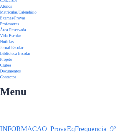
Concursos
Alunos
Matrículas/Calendário
Exames/Provas
Professores
Área Reservada
Vida Escolar
Notícias
Jornal Escolar
Biblioteca Escolar
Projeto
Clubes
Documentos
Contactos
Menu
Tem alguma pergunta?
Enviar Inquérito
Mensagem enviada.
Fechar
INFORMACAO_ProvaEqFrequencia_9º