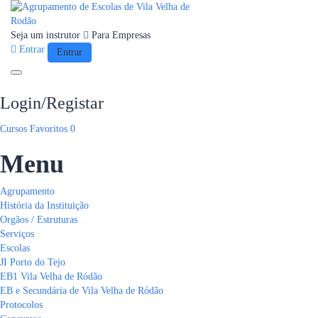
Seja um instrutor
Para Empresas
Entrar
Entrar
Toggle navigation
Login/Registar
Cursos
Favoritos
0
Menu
Agrupamento
História da Instituição
Orgãos / Estruturas
Serviços
Escolas
JI Porto do Tejo
EB1 Vila Velha de Ródão
EB e Secundária de Vila Velha de Ródão
Protocolos