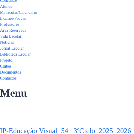
Concursos
Alunos
Matrículas/Calendário
Exames/Provas
Professores
Área Reservada
Vida Escolar
Notícias
Jornal Escolar
Biblioteca Escolar
Projeto
Clubes
Documentos
Contactos
Menu
Tem alguma pergunta?
Enviar Inquérito
Mensagem enviada.
Fechar
IP-Educação Visual_54_ 3ºCiclo_2025_2026