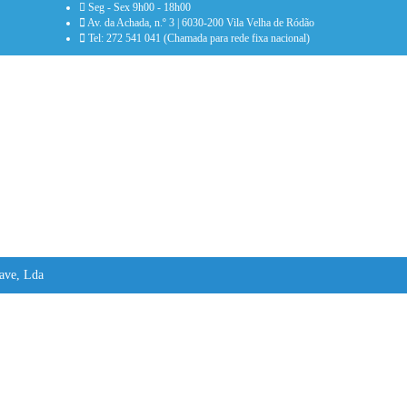
Seg - Sex 9h00 - 18h00
Av. da Achada, n.º 3 | 6030-200 Vila Velha de Ródão
Tel: 272 541 041 (Chamada para rede fixa nacional)
ave, Lda