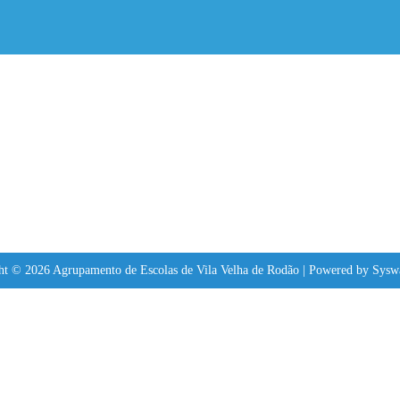
ht © 2026 Agrupamento de Escolas de Vila Velha de Rodão | Powered by Sysw
in at least 1 capital letter