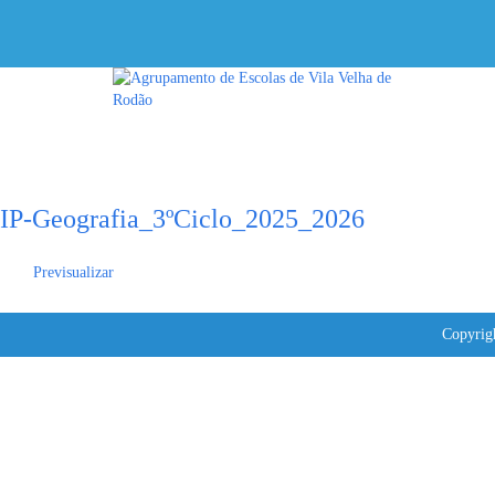
Tem alguma pergunta?
Enviar Inquérito
Mensagem enviada.
Fechar
IP-Geografia_3ºCiclo_2025_2026
Previsualizar
Copyrig
Sign In
The password must have a minimum of 8 characters of numbers and letters, conta
Lembrar-se de mim
Sign In
Registe-se
Restaurar senha