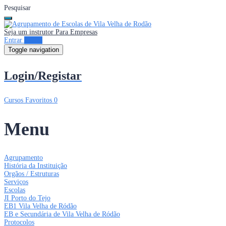
Pesquisar
Seja um instrutor
Para Empresas
Entrar
Entrar
Toggle navigation
Login/Registar
Cursos
Favoritos
0
Menu
Agrupamento
História da Instituição
Orgãos / Estruturas
Serviços
Escolas
JI Porto do Tejo
EB1 Vila Velha de Ródão
EB e Secundária de Vila Velha de Ródão
Protocolos