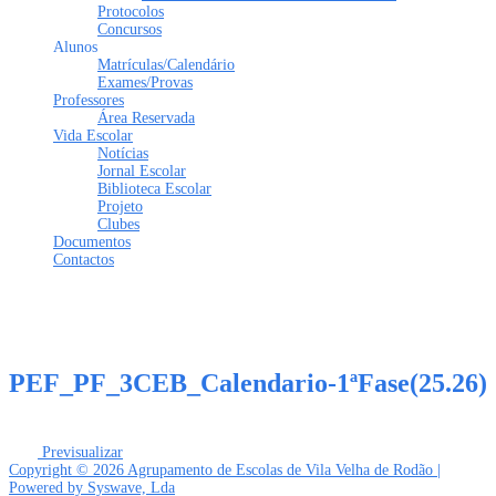
Protocolos
Concursos
Alunos
Matrículas/Calendário
Exames/Provas
Professores
Área Reservada
Vida Escolar
Notícias
Jornal Escolar
Biblioteca Escolar
Projeto
Clubes
Documentos
Contactos
Tem alguma pergunta?
Enviar Inquérito
Mensagem enviada.
Fechar
PEF_PF_3CEB_Calendario-1ªFase(25.26)
Previsualizar
Copyright © 2026 Agrupamento de Escolas de Vila Velha de Rodão |
Powered by Syswave, Lda