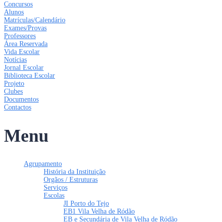
Concursos
Alunos
Matrículas/Calendário
Exames/Provas
Professores
Área Reservada
Vida Escolar
Notícias
Jornal Escolar
Biblioteca Escolar
Projeto
Clubes
Documentos
Contactos
Menu
Agrupamento
História da Instituição
Orgãos / Estruturas
Serviços
Escolas
JI Porto do Tejo
EB1 Vila Velha de Ródão
EB e Secundária de Vila Velha de Ródão