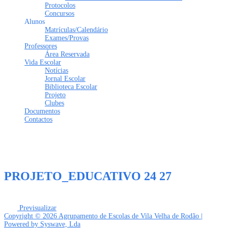
Protocolos
Concursos
Alunos
Matrículas/Calendário
Exames/Provas
Professores
Área Reservada
Vida Escolar
Notícias
Jornal Escolar
Biblioteca Escolar
Projeto
Clubes
Documentos
Contactos
Tem alguma pergunta?
Enviar Inquérito
Mensagem enviada.
Fechar
PROJETO_EDUCATIVO 24 27
Previsualizar
Copyright © 2026 Agrupamento de Escolas de Vila Velha de Rodão |
Powered by Syswave, Lda