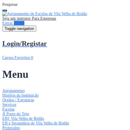
Pesquisar
Seja um instrutor
Para Empresas
Entrar
Entrar
Toggle navigation
Login/Registar
Cursos
Favoritos
0
Menu
Agrupamento
História da Instituição
Orgãos / Estruturas
Serviços
Escolas
JI Porto do Tejo
EB1 Vila Velha de Ródão
EB e Secundária de Vila Velha de Ródão
Protocolos