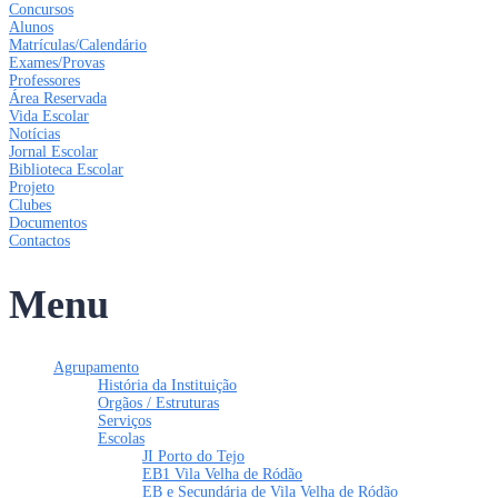
Concursos
Alunos
Matrículas/Calendário
Exames/Provas
Professores
Área Reservada
Vida Escolar
Notícias
Jornal Escolar
Biblioteca Escolar
Projeto
Clubes
Documentos
Contactos
Menu
Agrupamento
História da Instituição
Orgãos / Estruturas
Serviços
Escolas
JI Porto do Tejo
EB1 Vila Velha de Ródão
EB e Secundária de Vila Velha de Ródão