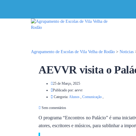
Tem alguma pergunta?
Enviar Inquérito
Mensagem enviada.
Fechar
Agrupamento de Escolas de Vila Velha de Rodão
>
Noticias
AEVVR visita o Palá
25 de Março, 2025
Publicado por:
aevvr
Categoria:
Alunos
,
Comunicação
,
Sem comentários
O programa “Encontros no Palácio” é uma iniciativa
atores, escritores e músicos, para sublinhar a impo