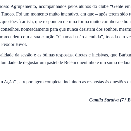
nosso Agrupamento, acompanhados pelos alunos do clube “Gente em A
 Tinoco. Foi um momento muito interativo, em que – após terem sido r
questões à artista, que respondeu de uma forma muito carinhosa e hones
ns conselhos, nomeadamente para que nunca desistam dos sonhos, mesm
a surpreendeu com a sua canção “Chamada não atendida”, tocada em ve
, Feodor Bivol.
alidade da sessão e as ótimas respostas, diretas e incisivas, que Bárb
rtunidade de degustar um pastel de Belém quentinho e um sumo de laranj
Ação” , a reportagem completa, incluindo as respostas às questões qu
Camila Saraiva (7.º B)