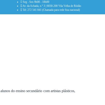
Seg - Sex 9h00 - 18h00
Av. da Achada, n.º 3 | 6030-200 Vila Velha de Ródão
Tel: 272 541 041 (Chamada para rede fixa nacional)
alunos do ensino secundário com artistas plásticos,