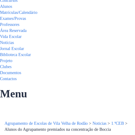
Concursos
Alunos
Matrículas/Calendário
Exames/Provas
Professores
Área Reservada
Vida Escolar
Notícias
Jornal Escolar
Biblioteca Escolar
Projeto
Clubes
Documentos
Contactos
Menu
Tem alguma pergunta?
Enviar Inquérito
Mensagem enviada.
Fechar
Agrupamento de Escolas de Vila Velha de Rodão
>
Noticias
>
1.ºCEB
>
Alunos do Agrupamento premiados na concentração de Boccia