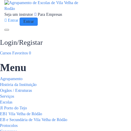
Seja um instrutor
Para Empresas
Entrar
Entrar
Toggle navigation
Login/Registar
Cursos
Favoritos
0
Menu
Agrupamento
História da Instituição
Orgãos / Estruturas
Serviços
Escolas
JI Porto do Tejo
EB1 Vila Velha de Ródão
EB e Secundária de Vila Velha de Ródão
Protocolos