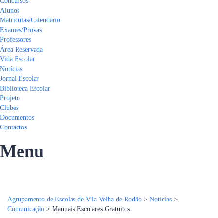
Concursos
Alunos
Matrículas/Calendário
Exames/Provas
Professores
Área Reservada
Vida Escolar
Notícias
Jornal Escolar
Biblioteca Escolar
Projeto
Clubes
Documentos
Contactos
Menu
Tem alguma pergunta?
Enviar Inquérito
Mensagem enviada.
Fechar
Agrupamento de Escolas de Vila Velha de Rodão
>
Noticias
>
Comunicação
>
Manuais Escolares Gratuitos