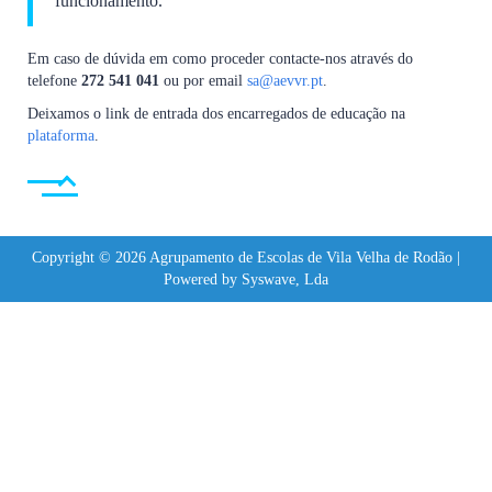
funcionamento.
Em caso de dúvida em como proceder contacte-nos através do
telefone
272 541 041
ou por email
sa@aevvr.pt
.
Deixamos o link de entrada dos encarregados de educação na
plataforma
.
Copyright © 2026 Agrupamento de Escolas de Vila Velha de Rodão |
Powered by Syswave, Lda
Sign In
The password must have a minimum of 8 characters of numbers and letters,
contain at least 1 capital letter
Lembrar-se de mim
Sign In
Registe-se
Restaurar senha
Send reset link
Password reset link sent
to your email
Fechar