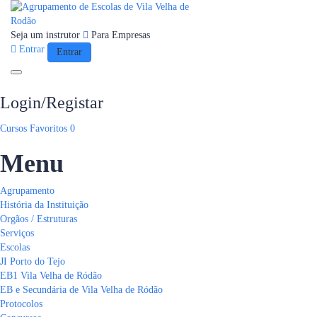
Seja um instrutor
Para Empresas
Entrar
Entrar
Toggle navigation
Login/Registar
Cursos
Favoritos
0
Menu
Agrupamento
História da Instituição
Orgãos / Estruturas
Serviços
Escolas
JI Porto do Tejo
EB1 Vila Velha de Ródão
EB e Secundária de Vila Velha de Ródão
Protocolos