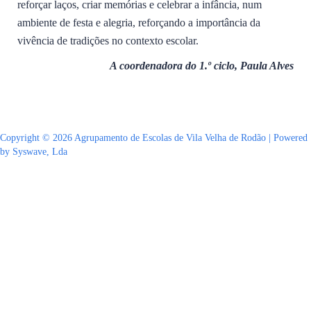
reforçar laços, criar memórias e celebrar a infância, num
ambiente de festa e alegria, reforçando a importância da
vivência de tradições no contexto escolar.
A coordenadora do 1.º ciclo, Paula Alves
Copyright © 2026 Agrupamento de Escolas de Vila Velha de Rodão | Powered
by Syswave, Lda
Sign In
The password must have a minimum of 8 characters of numbers and letters,
contain at least 1 capital letter
Lembrar-se de mim
Sign In
Registe-se
Restaurar senha
Send reset link
Password reset link sent
to your email
Fechar
No account?
Registe-se
Sign In