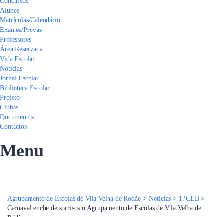
Concursos
Alunos
Matrículas/Calendário
Exames/Provas
Professores
Área Reservada
Vida Escolar
Notícias
Jornal Escolar
Biblioteca Escolar
Projeto
Clubes
Documentos
Contactos
Menu
Tem alguma pergunta?
Enviar Inquérito
Mensagem enviada.
Fechar
Agrupamento de Escolas de Vila Velha de Rodão
>
Noticias
>
1.ºCEB
>
Carnaval enche de sorrisos o Agrupamento de Escolas de Vila Velha de