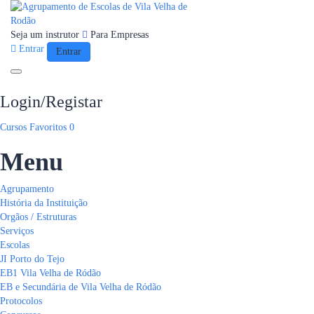
Seja um instrutor
Para Empresas
Entrar
Entrar
Toggle navigation
Login/Registar
Cursos
Favoritos
0
Menu
Agrupamento
História da Instituição
Orgãos / Estruturas
Serviços
Escolas
JI Porto do Tejo
EB1 Vila Velha de Ródão
EB e Secundária de Vila Velha de Ródão
Protocolos