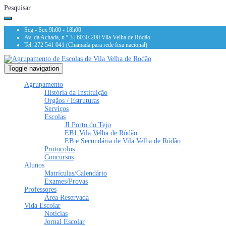
Pesquisar
Seg - Sex 9h00 - 18h00
Av. da Achada, n.º 3 | 6030-200 Vila Velha de Ródão
Tel: 272 541 041 (Chamada para rede fixa nacional)
Toggle navigation
Agrupamento
História da Instituição
Orgãos / Estruturas
Serviços
Escolas
JI Porto do Tejo
EB1 Vila Velha de Ródão
EB e Secundária de Vila Velha de Ródão
Protocolos
Concursos
Alunos
Matrículas/Calendário
Exames/Provas
Professores
Área Reservada
Vida Escolar
Notícias
Jornal Escolar