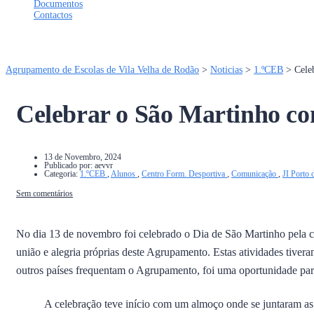
Documentos
Contactos
Tem alguma pergunta?
Enviar Inquérito
Mensagem enviada.
Fechar
Agrupamento de Escolas de Vila Velha de Rodão
>
Noticias
>
1.ºCEB
>
Cele
Celebrar o São Martinho co
13 de Novembro, 2024
Publicado por:
aevvr
Categoria:
1.ºCEB
,
Alunos
,
Centro Form. Desportiva
,
Comunicação
,
JI Porto 
Sem comentários
No dia 13 de novembro foi celebrado o Dia de São Martinho pela 
união e alegria próprias deste Agrupamento. Estas atividades tiver
outros países frequentam o Agrupamento, foi uma oportunidade para
A celebração teve início com um almoço onde se juntaram as 