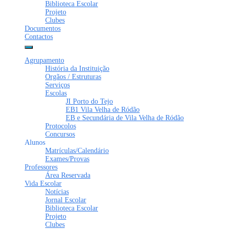
Biblioteca Escolar
Projeto
Clubes
Documentos
Contactos
Agrupamento
História da Instituição
Orgãos / Estruturas
Serviços
Escolas
JI Porto do Tejo
EB1 Vila Velha de Ródão
EB e Secundária de Vila Velha de Ródão
Protocolos
Concursos
Alunos
Matrículas/Calendário
Exames/Provas
Professores
Área Reservada
Vida Escolar
Notícias
Jornal Escolar
Biblioteca Escolar
Projeto
Clubes