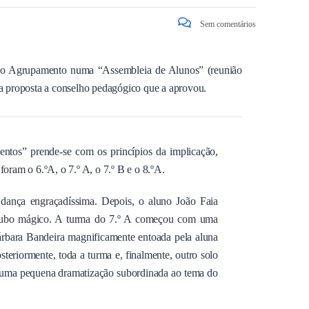
Sem comentários
ra do Agrupamento numa “Assembleia de Alunos” (reunião
u a proposta a conselho pedagógico que a aprovou.
entos” prende-se com os princípios da implicação,
oram o 6.ºA, o 7.º A, o 7.º B e o 8.ºA.
 dança engraçadíssima. Depois, o aluno João Faia
o cubo mágico. A turma do 7.º A começou com uma
árbara Bandeira magnificamente entoada pela aluna
teriormente, toda a turma e, finalmente, outro solo
 uma pequena dramatização subordinada ao tema do