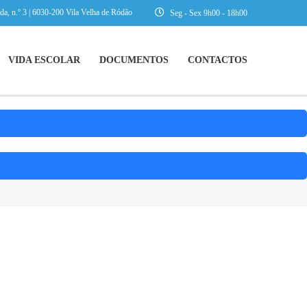
da, n.º 3 | 6030-200 Vila Velha de Ródão
Seg - Sex 9h00 - 18h00
VIDA ESCOLAR
DOCUMENTOS
CONTACTOS