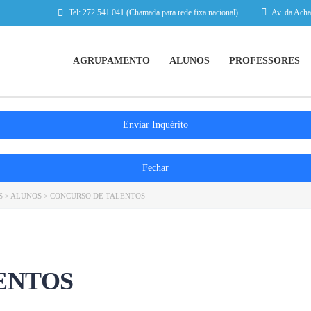
Tel: 272 541 041 (Chamada para rede fixa nacional)
Av. da Acha
AGRUPAMENTO
ALUNOS
PROFESSORES
Enviar Inquérito
Fechar
S
>
ALUNOS
>
CONCURSO DE TALENTOS
ENTOS