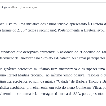
ategoria:
Alunos
,
Comunicação
os”. Este foi uma iniciativa dos alunos tendo-a apresentado à Direto
 turmas do 2.º, 3.º ciclos e secundário). Posteriormente, a Diretora levo
atividades que desejavam apresentar. A atividade do “Concurso de Tal
ervenção da Diretora” e no “Projeto Educativo”. As turmas participantes f
e ginástica acrobática muitíssimo bem sincronizada e os rapazes uma
aluno Rafael Martins procurou, no mínimo tempo possível, resolver 
 ginástica acrobática ao som da música “Cidade” de Bárbara Tinoco e B
stica acrobática, primeiramente, um solo do aluno Guilherme Vilela, pos
os” terminou com uma bela mensagem da turma do 8.ºA, pois apresentou