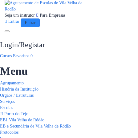
Seja um instrutor
Para Empresas
Entrar
Entrar
Toggle navigation
Login/Registar
Cursos
Favoritos
0
Menu
Agrupamento
História da Instituição
Orgãos / Estruturas
Serviços
Escolas
JI Porto do Tejo
EB1 Vila Velha de Ródão
EB e Secundária de Vila Velha de Ródão
Protocolos