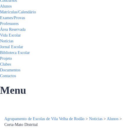
Concursos
Alunos
Matrículas/Calendário
Exames/Provas
Professores
Área Reservada
Vida Escolar
Notícias
Jornal Escolar
Biblioteca Escolar
Projeto
Clubes
Documentos
Contactos
Menu
Tem alguma pergunta?
Enviar Inquérito
Mensagem enviada.
Fechar
Agrupamento de Escolas de Vila Velha de Rodão
>
Noticias
>
Alunos
>
Corta-Mato Distrital