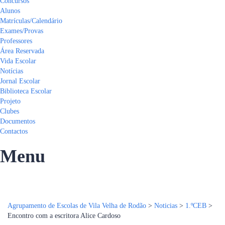
Concursos
Alunos
Matrículas/Calendário
Exames/Provas
Professores
Área Reservada
Vida Escolar
Notícias
Jornal Escolar
Biblioteca Escolar
Projeto
Clubes
Documentos
Contactos
Menu
Tem alguma pergunta?
Enviar Inquérito
Mensagem enviada.
Fechar
Agrupamento de Escolas de Vila Velha de Rodão
>
Noticias
>
1.ºCEB
>
Encontro com a escritora Alice Cardoso