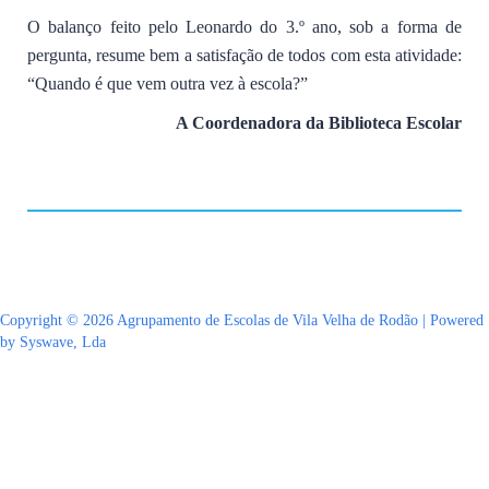
O balanço feito pelo Leonardo do 3.º ano, sob a forma de
pergunta, resume bem a satisfação de todos com esta atividade:
“Quando é que vem outra vez à escola?”
A Coordenadora da Biblioteca Escolar
Copyright © 2026 Agrupamento de Escolas de Vila Velha de Rodão | Powered
by Syswave, Lda
Sign In
The password must have a minimum of 8 characters of numbers and letters,
contain at least 1 capital letter
Lembrar-se de mim