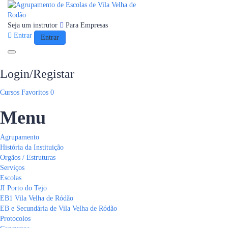
Seja um instrutor
Para Empresas
Entrar
Entrar
Toggle navigation
Login/Registar
Cursos
Favoritos
0
Menu
Agrupamento
História da Instituição
Orgãos / Estruturas
Serviços
Escolas
JI Porto do Tejo
EB1 Vila Velha de Ródão
EB e Secundária de Vila Velha de Ródão
Protocolos