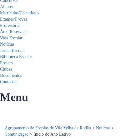
Concursos
Alunos
Matrículas/Calendário
Exames/Provas
Professores
Área Reservada
Vida Escolar
Notícias
Jornal Escolar
Biblioteca Escolar
Projeto
Clubes
Documentos
Contactos
Menu
Tem alguma pergunta?
Enviar Inquérito
Mensagem enviada.
Fechar
Agrupamento de Escolas de Vila Velha de Rodão
>
Noticias
>
Comunicação
>
Início do Ano Letivo