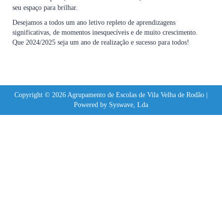
seu espaço para brilhar.
Desejamos a todos um ano letivo repleto de aprendizagens
significativas, de momentos inesquecíveis e de muito crescimento.
Que 2024/2025 seja um ano de realização e sucesso para todos!
Copyright © 2026 Agrupamento de Escolas de Vila Velha de Rodão |
Powered by Syswave, Lda
Sign In
The password must have a minimum of 8 characters of numbers and letters,
contain at least 1 capital letter
Lembrar-se de mim
Sign In
Registe-se
Restaurar senha
Send reset link
Password reset link sent
to your email
Fechar
No account?
Registe-se
Sign In
Senha perdida