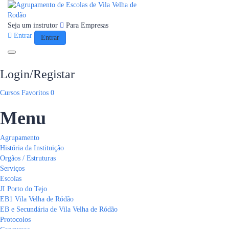
Seja um instrutor
Para Empresas
Entrar
Entrar
Toggle navigation
Login/Registar
Cursos
Favoritos
0
Menu
Agrupamento
História da Instituição
Orgãos / Estruturas
Serviços
Escolas
JI Porto do Tejo
EB1 Vila Velha de Ródão
EB e Secundária de Vila Velha de Ródão
Protocolos