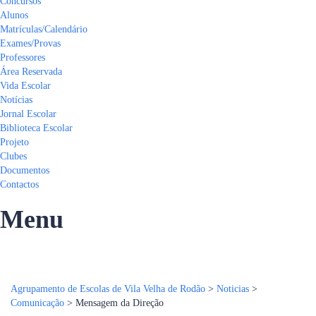
Concursos
Alunos
Matrículas/Calendário
Exames/Provas
Professores
Área Reservada
Vida Escolar
Notícias
Jornal Escolar
Biblioteca Escolar
Projeto
Clubes
Documentos
Contactos
Menu
Tem alguma pergunta?
Enviar Inquérito
Mensagem enviada.
Fechar
Agrupamento de Escolas de Vila Velha de Rodão
>
Noticias
>
Comunicação
>
Mensagem da Direção