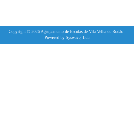
Copyright © 2026 Agrupamento de Escolas de Vila Velha de Rodão |
Powered by Syswave, Lda
Sign In
The password must have a minimum of 8 characters of numbers and letters,
contain at least 1 capital letter
Lembrar-se de mim
Sign In
Registe-se
Restaurar senha
Send reset link
Password reset link sent
to your email
Fechar
No account?
Registe-se
Sign In
Senha perdida