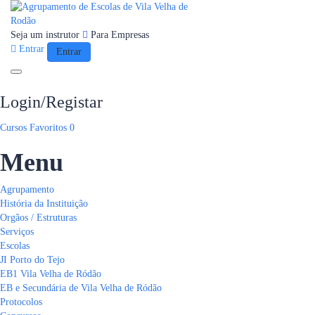
Seja um instrutor
Para Empresas
Entrar
Entrar
Toggle navigation
Login/Registar
Cursos
Favoritos
0
Menu
Agrupamento
História da Instituição
Orgãos / Estruturas
Serviços
Escolas
JI Porto do Tejo
EB1 Vila Velha de Ródão
EB e Secundária de Vila Velha de Ródão
Protocolos