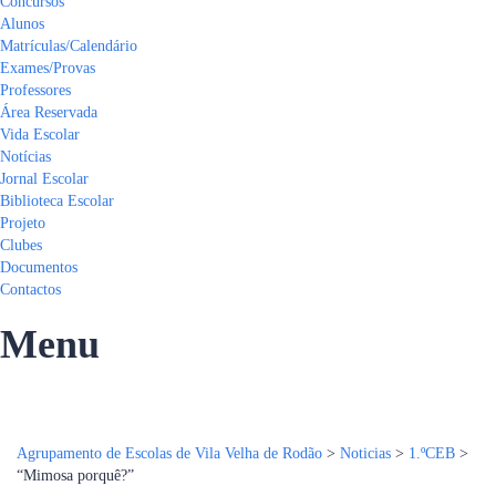
Concursos
Alunos
Matrículas/Calendário
Exames/Provas
Professores
Área Reservada
Vida Escolar
Notícias
Jornal Escolar
Biblioteca Escolar
Projeto
Clubes
Documentos
Contactos
Menu
Tem alguma pergunta?
Enviar Inquérito
Mensagem enviada.
Fechar
Agrupamento de Escolas de Vila Velha de Rodão
>
Noticias
>
1.ºCEB
>
“Mimosa porquê?”