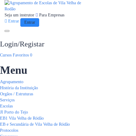
Seja um instrutor
Para Empresas
Entrar
Entrar
Toggle navigation
Login/Registar
Cursos
Favoritos
0
Menu
Agrupamento
História da Instituição
Orgãos / Estruturas
Serviços
Escolas
JI Porto do Tejo
EB1 Vila Velha de Ródão
EB e Secundária de Vila Velha de Ródão
Protocolos