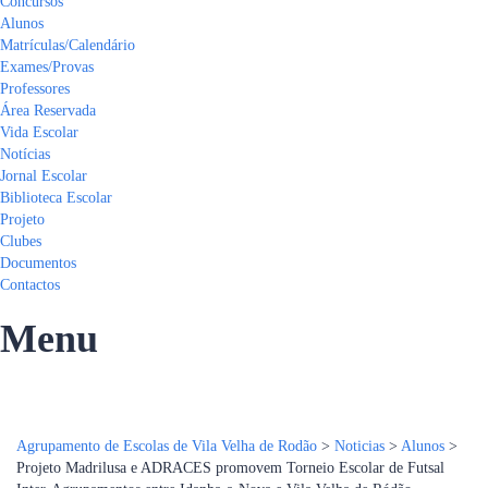
Concursos
Alunos
Matrículas/Calendário
Exames/Provas
Professores
Área Reservada
Vida Escolar
Notícias
Jornal Escolar
Biblioteca Escolar
Projeto
Clubes
Documentos
Contactos
Menu
Tem alguma pergunta?
Enviar Inquérito
Mensagem enviada.
Fechar
Agrupamento de Escolas de Vila Velha de Rodão
>
Noticias
>
Alunos
>
Projeto Madrilusa e ADRACES promovem Torneio Escolar de Futsal