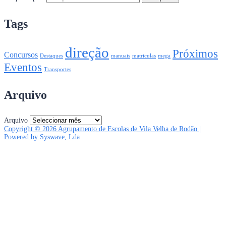
Tags
direção
Próximos
Concursos
Destaques
manuais
matriculas
mega
Eventos
Transportes
Arquivo
Arquivo
Copyright © 2026 Agrupamento de Escolas de Vila Velha de Rodão |
Powered by Syswave, Lda
Sign In
The password must have a minimum of 8 characters of numbers and letters,
contain at least 1 capital letter
Lembrar-se de mim
Sign In
Registe-se
Restaurar senha
Send reset link
Password reset link sent
to your email
Fechar
No account?
Registe-se
Sign In