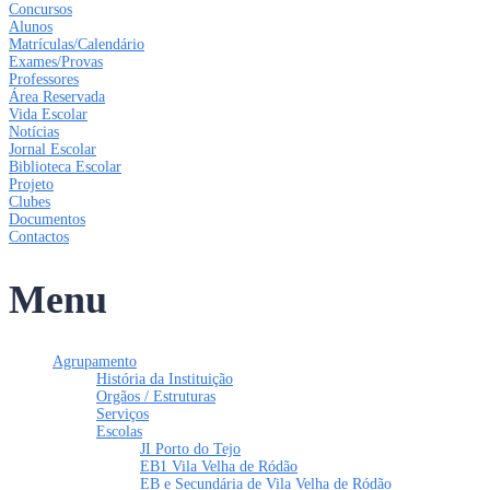
Concursos
Alunos
Matrículas/Calendário
Exames/Provas
Professores
Área Reservada
Vida Escolar
Notícias
Jornal Escolar
Biblioteca Escolar
Projeto
Clubes
Documentos
Contactos
Menu
Agrupamento
História da Instituição
Orgãos / Estruturas
Serviços
Escolas
JI Porto do Tejo
EB1 Vila Velha de Ródão
EB e Secundária de Vila Velha de Ródão