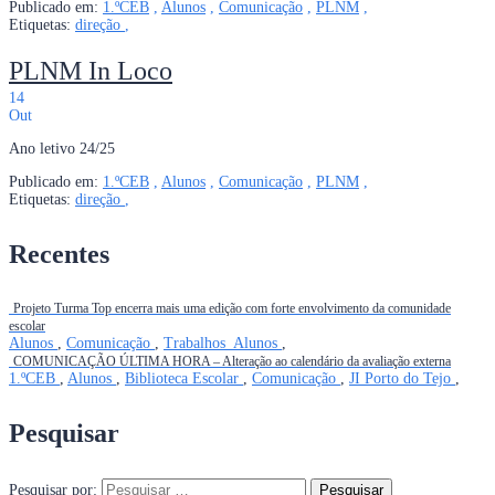
Publicado em:
1.ºCEB
,
Alunos
,
Comunicação
,
PLNM
,
Etiquetas:
direção
,
PLNM In Loco
14
Out
Ano letivo 24/25
Publicado em:
1.ºCEB
,
Alunos
,
Comunicação
,
PLNM
,
Etiquetas:
direção
,
Recentes
Projeto Turma Top encerra mais uma edição com forte envolvimento da comunidade
escolar
Alunos
,
Comunicação
,
Trabalhos_Alunos
,
COMUNICAÇÃO ÚLTIMA HORA – Alteração ao calendário da avaliação externa
1.ºCEB
,
Alunos
,
Biblioteca Escolar
,
Comunicação
,
JI Porto do Tejo
,
Pesquisar
Pesquisar por: