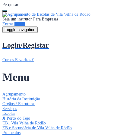
Pesquisar
Seja um instrutor
Para Empresas
Entrar
Entrar
Toggle navigation
Login/Registar
Cursos
Favoritos
0
Menu
Agrupamento
História da Instituição
Orgãos / Estruturas
Serviços
Escolas
JI Porto do Tejo
EB1 Vila Velha de Ródão
EB e Secundária de Vila Velha de Ródão
Protocolos