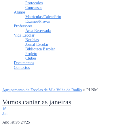
Protocolos
Concursos
Alunos
Matrículas/Calendário
Exames/Provas
Professores
Área Reservada
Vida Escolar
Notícias
Jornal Escolar
Biblioteca Escolar
Projeto
Clubes
Documentos
Contactos
Tem alguma pergunta?
Enviar Inquérito
Mensagem enviada.
Fechar
Agrupamento de Escolas de Vila Velha de Rodão
>
PLNM
Vamos cantar as janeiras
16
Jan
Ano letivo 24/25